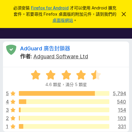
搜
登入
必須安裝
Firefox for Android
才可以使用 Android 擴充
尋
套件。若要尋找 Firefox 桌面版的附加元件，請到我們的
忽
F
略
桌面版網站
。
此
i
通
r
知
e
f
A
AdGuard 廣告封鎖器
o
作者:
Adguard Software Ltd
x
d
瀏
評
覽
G
價
器
4.6 顆星，滿分 5 顆星
4
附
u
.
5
5,794
加
6
4
540
元
a
分
件
3
154
，
滿
r
2
103
分
1
331
5