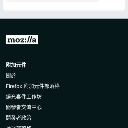
前
往
M
o
附加元件
z
關於
i
l
Firefox 附加元件部落格
l
擴充套件工作坊
a
開發者交流中心
官
網
開發者政策