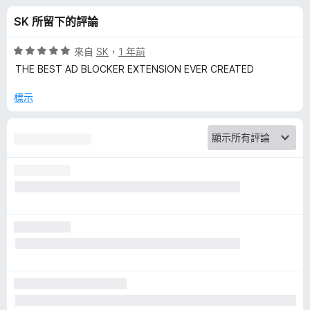
d
分
SK 所留下的評論
廣
評
來自
SK
，
1 年前
告
價
THE BEST AD BLOCKER EXTENSION EVER CREATED
5
分
標示
封
，
滿
鎖
分
5
器
分
的
評
論