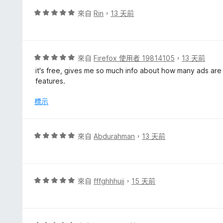
分
評
來自
Rin
，
13 天前
5
價
分
5
分
，
評
來自
Firefox 使用者 19814105
，
13 天前
滿
價
it's free, gives me so much info about how many ads are 
分
5
features.
5
分
分
，
標示
滿
分
5
評
來自
Abdurahman
，
13 天前
分
價
5
分
，
評
來自
fffghhhujj
，
15 天前
滿
價
分
5
5
分
分
，