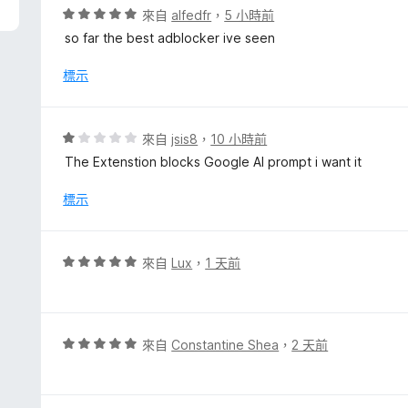
評
來自
alfedfr
，
5 小時前
價
so far the best adblocker ive seen
5
分
標示
，
滿
分
評
來自
jsis8
，
10 小時前
5
價
The Extenstion blocks Google AI prompt i want it
分
1
分
標示
，
滿
分
評
來自
Lux
，
1 天前
5
價
分
5
分
，
評
來自
Constantine Shea
，
2 天前
滿
價
分
5
5
分