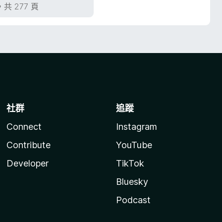
，共 277 頁
社群
追蹤
Connect
Instagram
Contribute
YouTube
Developer
TikTok
Bluesky
Podcast