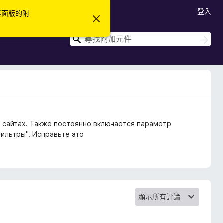
登入
 桌面版的附
忽
略
此
搜
搜
通
尋
尋
知
а сайтах. Также постоянно включается параметр
ильтры". Исправьте это