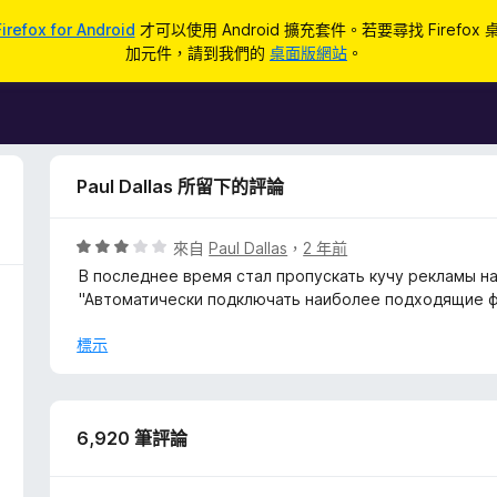
Firefox for Android
才可以使用 Android 擴充套件。若要尋找 Firefox
加元件，請到我們的
桌面版網站
。
Paul Dallas 所留下的評論
評
來自
Paul Dallas
，
2 年前
價
В последнее время стал пропускать кучу рекламы н
3
"Автоматически подключать наиболее подходящие ф
分
，
標示
滿
分
5
分
6,920 筆評論