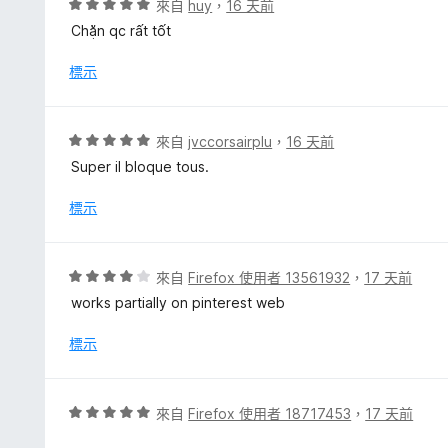
評
來自
huy
，
16 天前
滿
價
Chặn qc rất tốt
分
5
5
分
標示
分
，
滿
分
評
來自
jvccorsairplu
，
16 天前
5
價
Super il bloque tous.
分
5
分
標示
，
滿
分
評
來自
Firefox 使用者 13561932
，
17 天前
5
價
works partially on pinterest web
分
4
分
標示
，
滿
分
評
來自
Firefox 使用者 18717453
，
17 天前
5
價
分