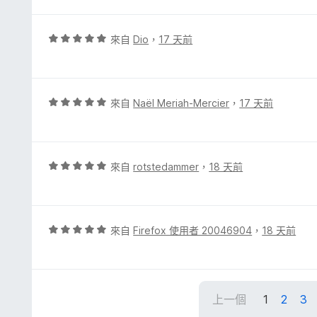
5
分
，
評
來自
Dio
，
17 天前
滿
價
分
5
5
分
分
，
評
來自
Naël Meriah-Mercier
，
17 天前
滿
價
分
5
5
分
分
，
評
來自
rotstedammer
，
18 天前
滿
價
分
5
5
分
分
，
評
來自
Firefox 使用者 20046904
，
18 天前
滿
價
分
5
5
分
分
，
上一個
1
2
3
滿