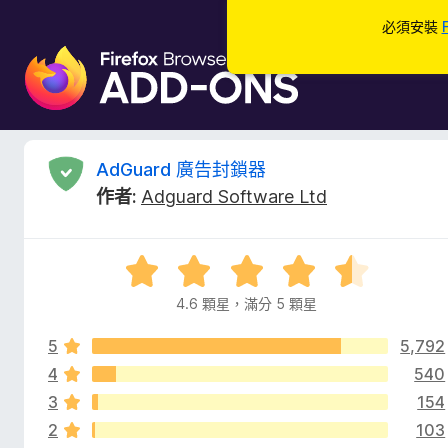
必須安裝
F
i
r
e
f
A
AdGuard 廣告封鎖器
o
作者:
Adguard Software Ltd
x
d
瀏
覽
G
評
器
價
附
4.6 顆星，滿分 5 顆星
u
4
加
.
元
5
5,792
6
a
件
分
4
540
，
3
154
r
滿
2
103
分