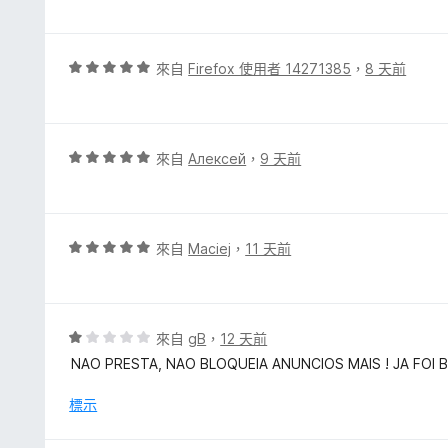
分
5
分
，
評
來自
Firefox 使用者 14271385
，
8 天前
滿
價
分
5
5
分
分
，
評
來自
Алексей
，
9 天前
滿
價
分
5
5
分
分
，
評
來自
Maciej
，
11 天前
滿
價
分
5
5
分
分
，
評
來自
gB
，
12 天前
滿
價
NAO PRESTA, NAO BLOQUEIA ANUNCIOS MAIS ! JA FOI
分
1
5
分
標示
分
，
滿