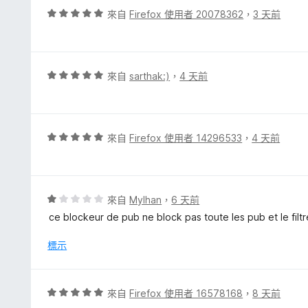
分
，
評
來自
Firefox 使用者 20078362
，
3 天前
滿
價
分
5
5
分
分
，
評
來自
sarthak:)
，
4 天前
滿
價
分
5
5
分
分
，
評
來自
Firefox 使用者 14296533
，
4 天前
滿
價
分
5
5
分
分
，
評
來自
Mylhan
，
6 天前
滿
價
ce blockeur de pub ne block pas toute les pub et le filtre
分
1
5
分
標示
分
，
滿
分
評
來自
Firefox 使用者 16578168
，
8 天前
5
價