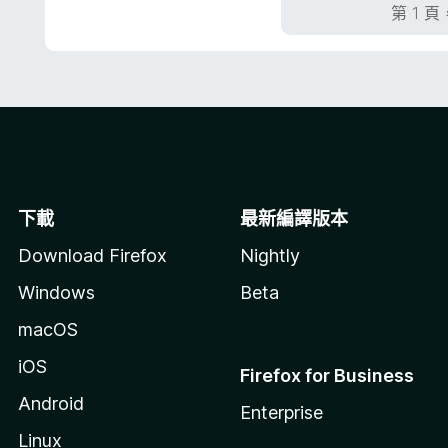
分
第 1 頁
5
分
下載
最新編譯版本
Download Firefox
Nightly
Windows
Beta
macOS
iOS
Firefox for Business
Android
Enterprise
Linux