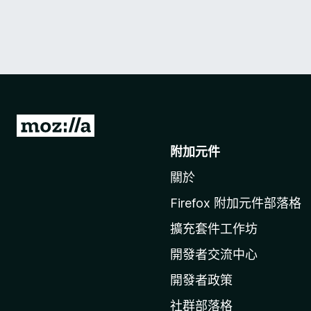
前
往
附加元件
M
關於
o
z
Firefox 附加元件部落格
i
擴充套件工作坊
l
l
開發者交流中心
a
開發者政策
官
社群部落格
網