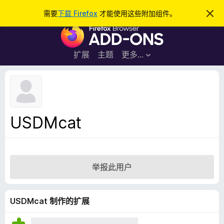
搜
登录
需要
下载 Firefox
才能使用这些附加组件。
忽
略
索
F
此
通
i
知
r
扩展
主题
更多…
e
f
o
x
浏
USDMcat
览
器
附
加
举报此用户
组
件
USDMcat 制作的扩展