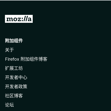
无
评
分
转
至
M
o
附加组件
z
关于
i
l
Firefox 附加组件博客
l
扩展工坊
a
开发者中心
主
页
开发者政策
社区博客
论坛