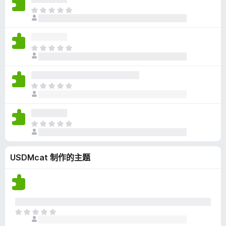
无
目
评
前
分
尚
无
目
评
前
分
尚
无
目
评
前
分
尚
无
目
评
前
分
尚
USDMcat 制作的主题
无
评
分
目
前