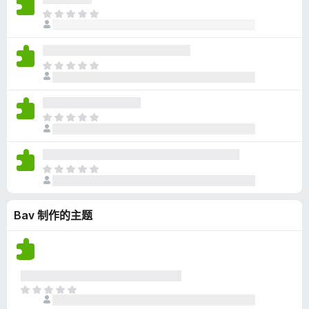
无
目
评
前
分
尚
无
目
评
前
分
尚
无
目
评
前
分
尚
无
目
评
前
分
尚
Bav 制作的主题
无
评
分
目
前