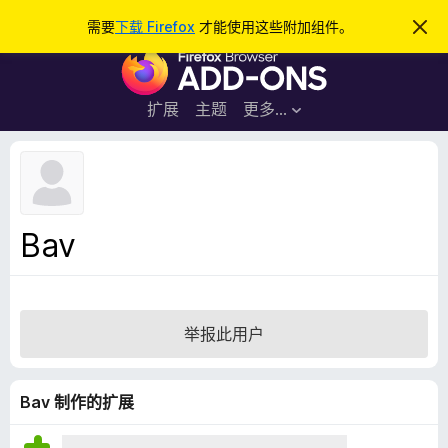
搜
登录
需要
下载 Firefox
才能使用这些附加组件。
忽
略
索
F
此
通
i
知
r
扩展
主题
更多…
e
f
o
x
浏
Bav
览
器
附
加
举报此用户
组
件
Bav 制作的扩展