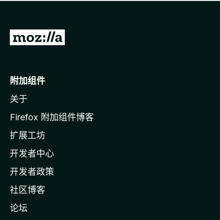
无
评
分
转
至
M
o
附加组件
z
关于
i
l
Firefox 附加组件博客
l
扩展工坊
a
开发者中心
主
页
开发者政策
社区博客
论坛