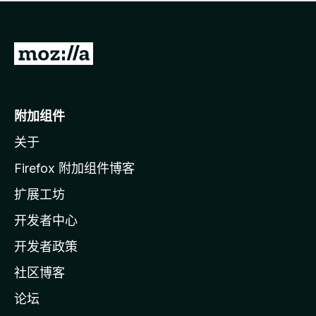
无
评
分
转
至
M
o
附加组件
z
关于
i
l
Firefox 附加组件博客
l
扩展工坊
a
开发者中心
主
页
开发者政策
社区博客
论坛