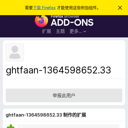
搜
登录
需要
下载 Firefox
才能使用这些附加组件。
忽
略
索
F
此
通
i
知
r
扩展
主题
更多…
e
f
o
x
浏
ghtfaan-1364598652.33
览
器
附
加
举报此用户
组
件
ghtfaan-1364598652.33 制作的扩展