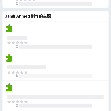
目
评
前
分
尚
Jamil Ahmed 制作的主题
无
评
分
目
前
尚
无
评
分
目
前
尚
无
评
分
目
前