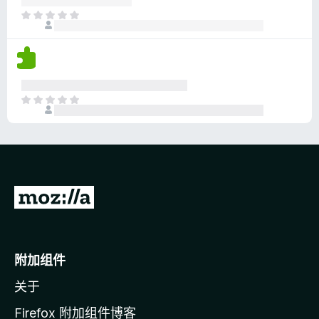
分
目
前
尚
无
评
分
目
前
尚
无
评
分
转
至
M
o
附加组件
z
关于
i
l
Firefox 附加组件博客