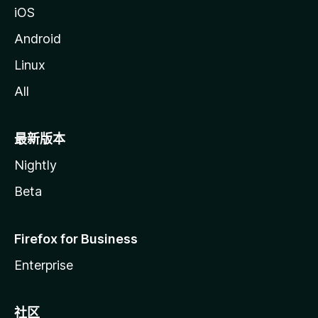
iOS
Android
Linux
All
最新版本
Nightly
Beta
Firefox for Business
Enterprise
社区