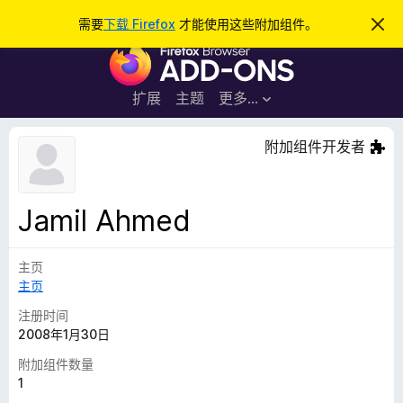
搜
登录
需要
下载 Firefox
才能使用这些附加组件。
忽
略
索
F
此
通
i
知
r
扩展
主题
更多…
e
f
附加组件开发者
o
x
浏
Jamil Ahmed
览
器
主页
附
主页
加
组
注册时间
件
2008年1月30日
附加组件数量
1