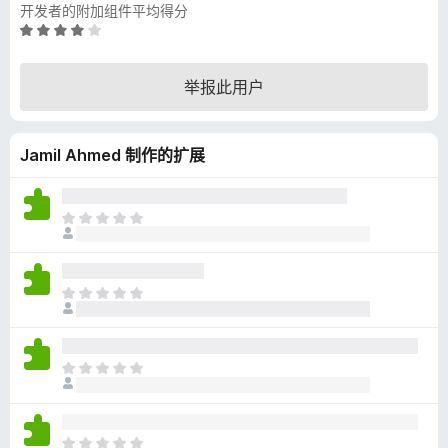
开发者的附加组件平均得分
评
分
4
举报此用户
.
2
/
Jamil Ahmed 制作的扩展
5
目
前
尚
无
目
评
前
分
尚
无
目
评
前
分
尚
无
目