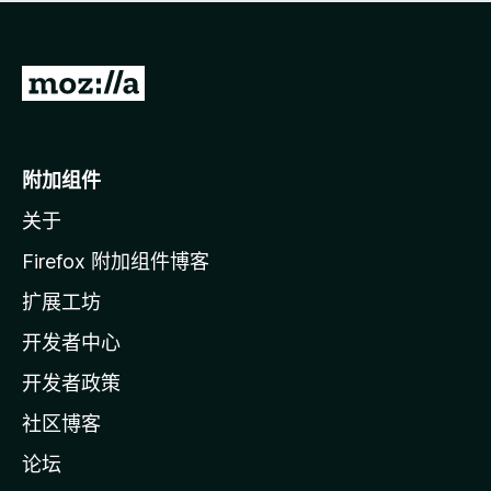
无
评
分
转
至
M
o
附加组件
z
关于
i
l
Firefox 附加组件博客
l
扩展工坊
a
开发者中心
主
页
开发者政策
社区博客
论坛