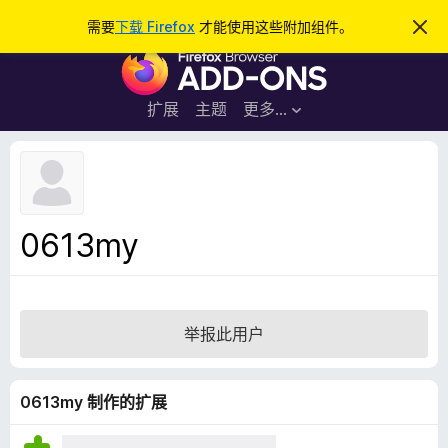
搜
登录
需要
下载 Firefox
才能使用这些附加组件。
忽
略
索
F
此
通
i
知
r
扩展
主题
更多…
e
f
o
x
浏
0613my
览
器
附
加
举报此用户
组
件
0613my 制作的扩展