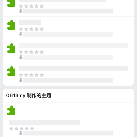
无
目
评
前
分
尚
无
目
评
前
分
尚
无
目
评
前
分
尚
无
目
评
前
分
尚
0613my 制作的主题
无
评
分
目
前