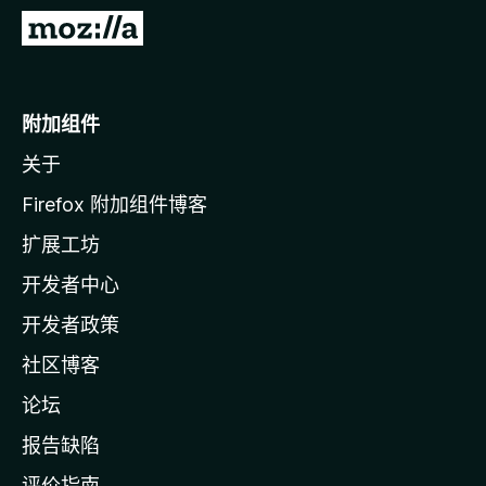
转
至
M
o
附加组件
z
关于
i
l
Firefox 附加组件博客
l
扩展工坊
a
开发者中心
主
页
开发者政策
社区博客
论坛
报告缺陷
评价指南