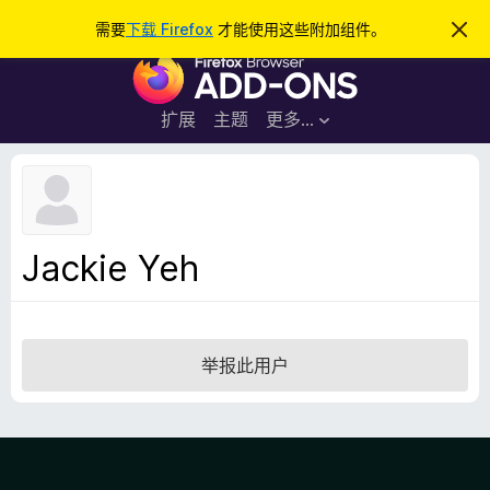
搜
登录
需要
下载 Firefox
才能使用这些附加组件。
忽
略
索
F
此
通
i
知
r
扩展
主题
更多…
e
f
o
x
浏
Jackie Yeh
览
器
附
加
举报此用户
组
件