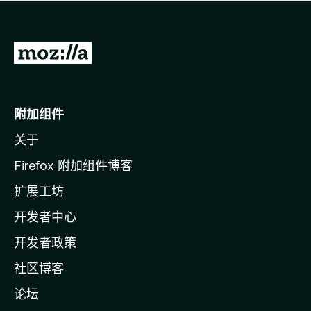
无
评
分
转
至
M
o
附加组件
z
关于
i
l
Firefox 附加组件博客
l
扩展工坊
a
开发者中心
主
页
开发者政策
社区博客
论坛