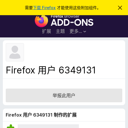
搜
登录
需要
下载 Firefox
才能使用这些附加组件。
忽
略
索
F
此
通
i
知
r
扩展
主题
更多…
e
f
o
x
浏
Firefox 用户 6349131
览
器
附
加
举报此用户
组
件
Firefox 用户 6349131 制作的扩展