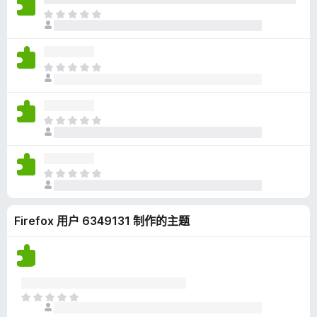
无
目
评
前
分
尚
无
目
评
前
分
尚
无
目
评
前
分
尚
无
目
评
前
分
尚
Firefox 用户 6349131 制作的主题
无
评
分
目
前