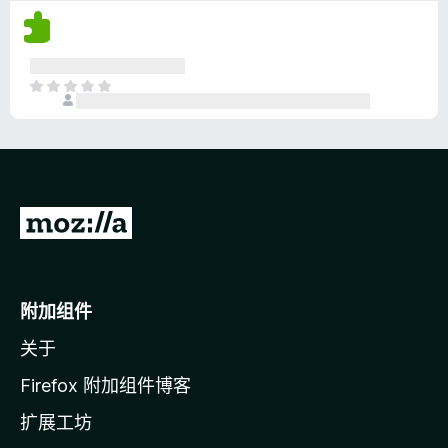
尚
无
评
分
目
前
尚
无
评
分
转
至
M
o
附加组件
z
关于
i
l
Firefox 附加组件博客
l
扩展工坊
a