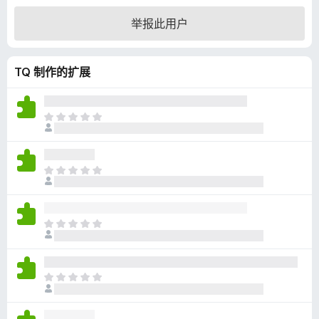
4
举报此用户
.
5
/
TQ 制作的扩展
5
目
前
尚
无
目
评
前
分
尚
无
目
评
前
分
尚
无
目
评
前
分
尚