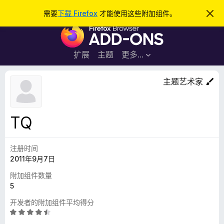
搜
登录
需要
下载 Firefox
才能使用这些附加组件。
忽
略
索
F
此
通
i
知
r
扩展
主题
更多…
e
f
主题艺术家
o
x
浏
TQ
览
器
注册时间
附
2011年9月7日
加
组
附加组件数量
件
5
开发者的附加组件平均得分
评
分