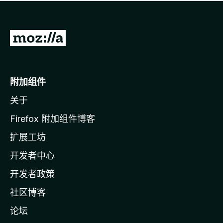
无
评
分
转
至
M
o
附加组件
z
关于
i
l
Firefox 附加组件博客
l
扩展工坊
a
开发者中心
主
页
开发者政策
社区博客
论坛