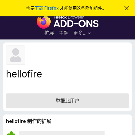
搜
登录
需要
下载 Firefox
才能使用这些附加组件。
忽
略
索
F
此
通
i
知
r
扩展
主题
更多…
e
f
o
x
浏
hellofire
览
器
附
加
举报此用户
组
件
hellofire 制作的扩展