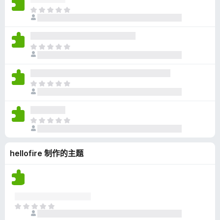
无
目
评
前
分
尚
无
目
评
前
分
尚
无
目
评
前
分
尚
无
目
评
前
分
尚
hellofire 制作的主题
无
评
分
目
前