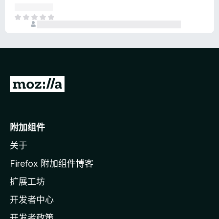
评
分
目
前
尚
无
评
分
转
至
M
o
附加组件
z
关于
i
l
Firefox 附加组件博客
l
扩展工坊
a
开发者中心
主
页
开发者政策