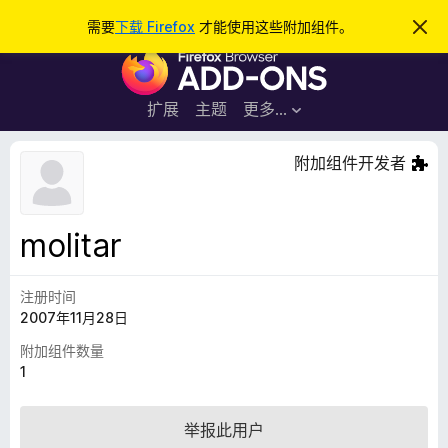
搜
登录
需要
下载 Firefox
才能使用这些附加组件。
忽
略
索
F
此
通
i
知
r
扩展
主题
更多…
e
f
附加组件开发者
o
x
浏
molitar
览
器
注册时间
附
2007年11月28日
加
组
附加组件数量
件
1
举报此用户