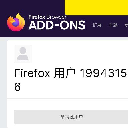
F
i
扩展
主题
r
e
f
o
x
浏
Firefox 用户 1994315
览
器
6
附
加
组
件
举报此用户