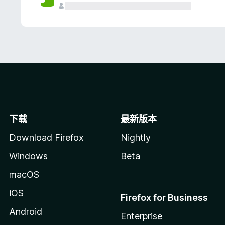
下载
最新版本
Download Firefox
Nightly
Windows
Beta
macOS
iOS
Firefox for Business
Android
Enterprise