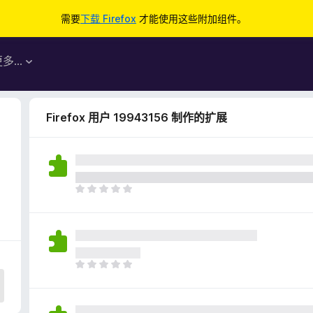
需要
下载 Firefox
才能使用这些附加组件。
更多…
Firefox 用户 19943156 制作的扩展
目
前
尚
无
评
分
目
前
尚
无