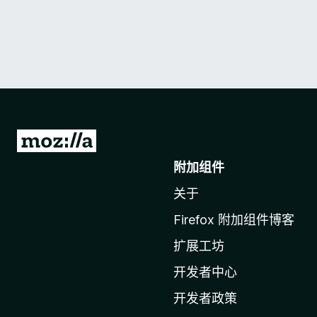
转
至
附加组件
M
关于
o
z
Firefox 附加组件博客
i
扩展工坊
l
l
开发者中心
a
开发者政策
主