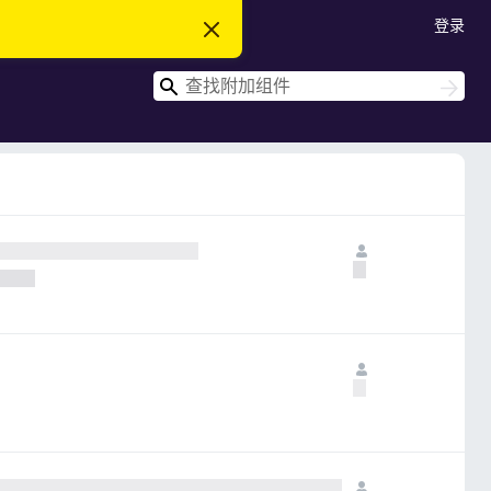
登录
忽
略
此
搜
通
搜
知
索
索