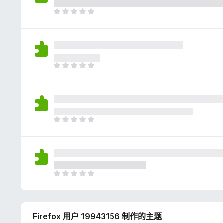
评
分
目
前
尚
无
评
分
目
前
尚
无
评
分
目
前
尚
无
评
分
目
前
尚
无
Firefox 用户 19943156 制作的主题
评