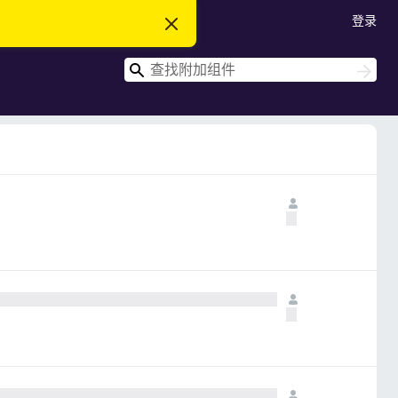
登录
忽
略
此
搜
通
搜
知
索
索