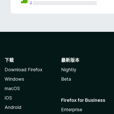
下载
最新版本
Download Firefox
Nightly
Windows
Beta
macOS
iOS
Firefox for Business
Android
Enterprise