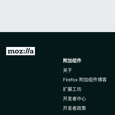
转
至
附加组件
M
关于
o
z
Firefox 附加组件博客
i
扩展工坊
l
l
开发者中心
a
开发者政策
主