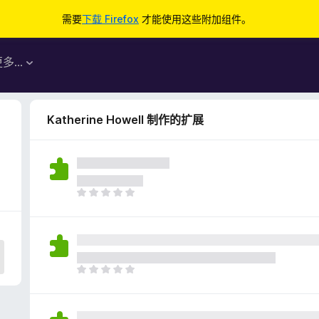
需要
下载 Firefox
才能使用这些附加组件。
更多…
Katherine Howell 制作的扩展
目
前
尚
无
评
分
目
前
尚
无