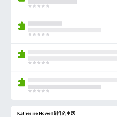
评
分
目
前
尚
无
评
分
目
前
尚
无
评
分
目
前
尚
无
评
分
目
前
尚
无
Katherine Howell 制作的主题
评