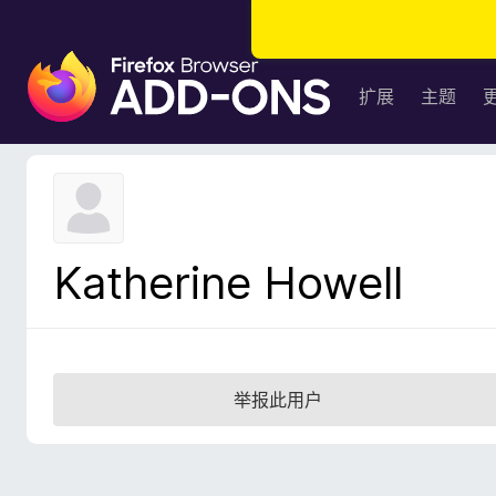
F
i
扩展
主题
r
e
f
o
x
浏
Katherine Howell
览
器
附
加
组
举报此用户
件