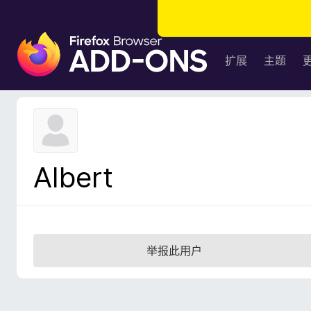
F
i
扩展
主题
r
e
f
o
x
浏
Albert
览
器
附
加
组
举报此用户
件