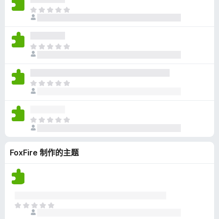
无
目
评
前
分
尚
无
目
评
前
分
尚
无
目
评
前
分
尚
无
目
评
前
分
尚
FoxFire 制作的主题
无
评
分
目
前