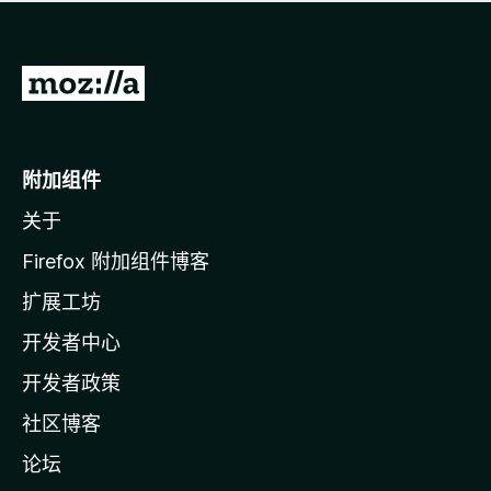
无
评
分
转
至
M
o
附加组件
z
关于
i
l
Firefox 附加组件博客
l
扩展工坊
a
开发者中心
主
页
开发者政策
社区博客
论坛