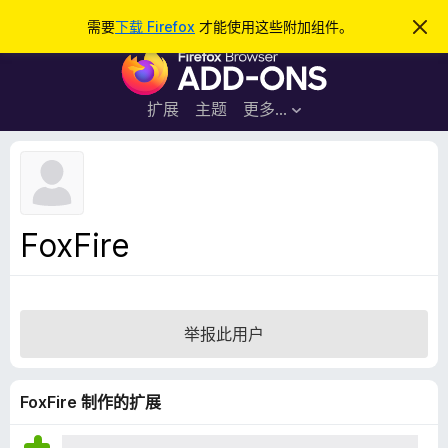
搜
登录
需要
下载 Firefox
才能使用这些附加组件。
忽
略
索
F
此
通
i
知
r
扩展
主题
更多…
e
f
o
x
浏
FoxFire
览
器
附
加
举报此用户
组
件
FoxFire 制作的扩展