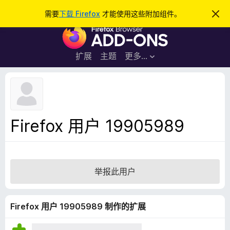
搜
登录
需要
下载 Firefox
才能使用这些附加组件。
忽
略
索
F
此
通
i
知
r
扩展
主题
更多…
e
f
o
x
浏
Firefox 用户 19905989
览
器
附
加
举报此用户
组
件
Firefox 用户 19905989 制作的扩展