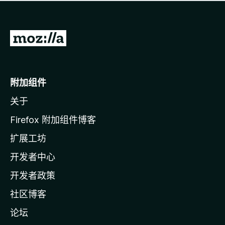
无
评
分
转
至
M
o
附加组件
z
关于
i
l
Firefox 附加组件博客
l
扩展工坊
a
开发者中心
主
页
开发者政策
社区博客
论坛