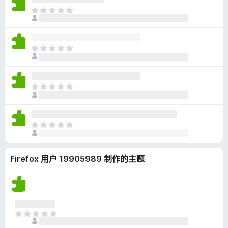
无
目
评
前
分
尚
无
目
评
前
分
尚
无
目
评
前
分
尚
无
目
评
前
分
尚
Firefox 用户 19905989 制作的主题
无
评
分
目
前