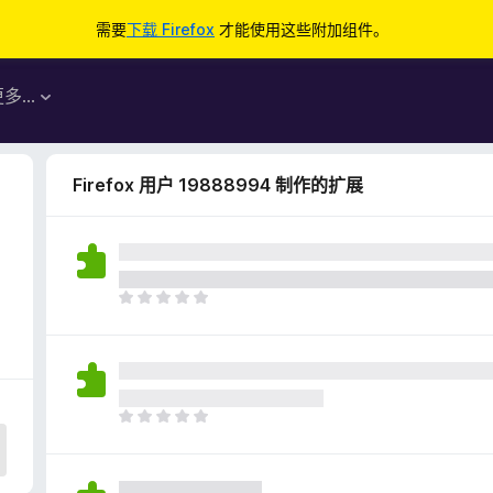
需要
下载 Firefox
才能使用这些附加组件。
更多…
Firefox 用户 19888994 制作的扩展
目
前
尚
无
评
分
目
前
尚
无