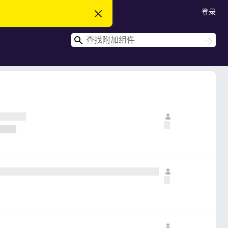
登录
忽
略
此
搜
通
搜
知
索
索