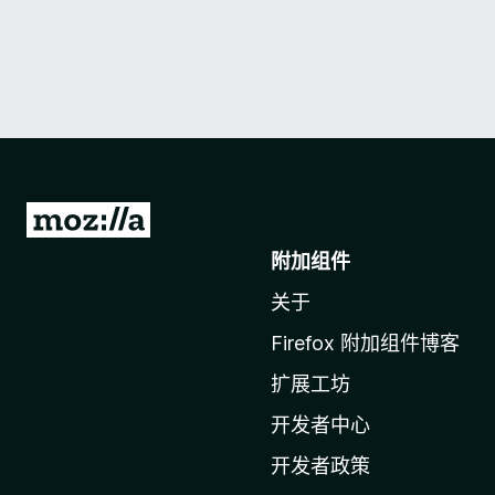
转
至
附加组件
M
关于
o
z
Firefox 附加组件博客
i
扩展工坊
l
l
开发者中心
a
开发者政策
主