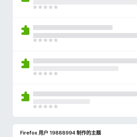
评
分
目
前
尚
无
评
分
目
前
尚
无
评
分
目
前
尚
无
评
分
目
前
尚
无
Firefox 用户 19888994 制作的主题
评