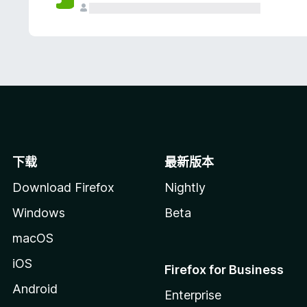
下载
最新版本
Download Firefox
Nightly
Windows
Beta
macOS
iOS
Firefox for Business
Android
Enterprise