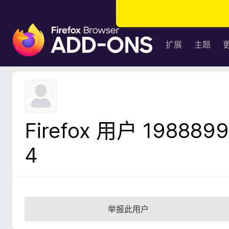
F
i
扩展
主题
r
e
f
o
x
浏
Firefox 用户 1988899
览
器
4
附
加
组
件
举报此用户