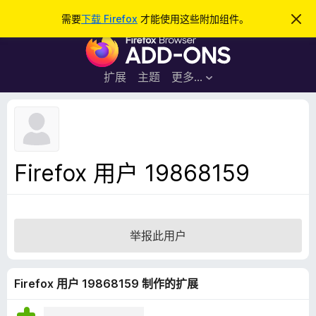
搜
登录
需要
下载 Firefox
才能使用这些附加组件。
忽
略
索
F
此
通
i
知
r
扩展
主题
更多…
e
f
o
x
浏
Firefox 用户 19868159
览
器
附
加
举报此用户
组
件
Firefox 用户 19868159 制作的扩展