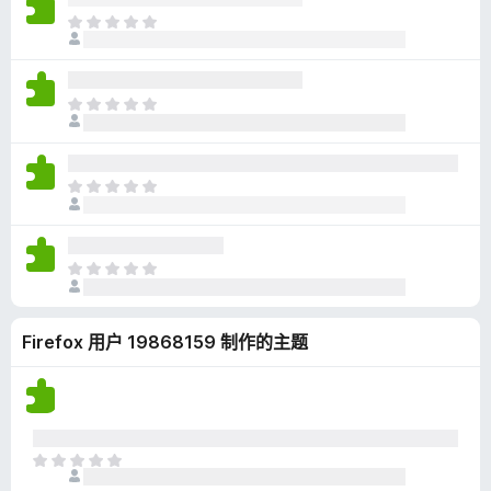
无
目
评
前
分
尚
无
目
评
前
分
尚
无
目
评
前
分
尚
无
目
评
前
分
尚
Firefox 用户 19868159 制作的主题
无
评
分
目
前