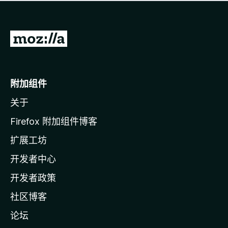
无
评
分
转
至
M
o
附加组件
z
关于
i
l
Firefox 附加组件博客
l
扩展工坊
a
开发者中心
主
页
开发者政策
社区博客
论坛