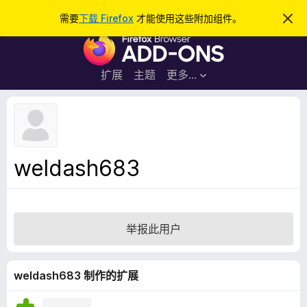
搜
登录
需要
下载 Firefox
才能使用这些附加组件。
忽
略
索
F
此
通
i
知
r
扩展
主题
更多…
e
f
o
x
浏
weldash683
览
器
附
加
举报此用户
组
件
weldash683 制作的扩展