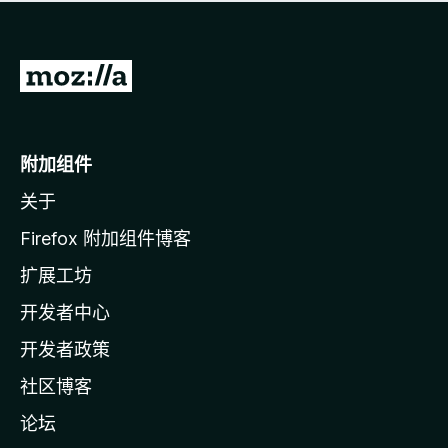
无
评
分
转
至
M
o
附加组件
z
关于
i
l
Firefox 附加组件博客
l
扩展工坊
a
开发者中心
主
页
开发者政策
社区博客
论坛