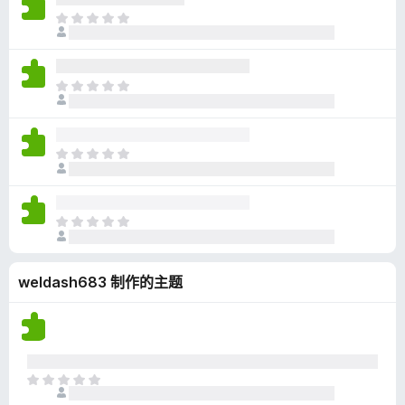
无
目
评
前
分
尚
无
目
评
前
分
尚
无
目
评
前
分
尚
无
目
评
前
分
尚
weldash683 制作的主题
无
评
分
目
前