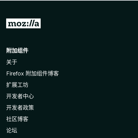
无
评
分
转
至
M
o
附加组件
z
关于
i
l
Firefox 附加组件博客
l
扩展工坊
a
开发者中心
主
页
开发者政策
社区博客
论坛