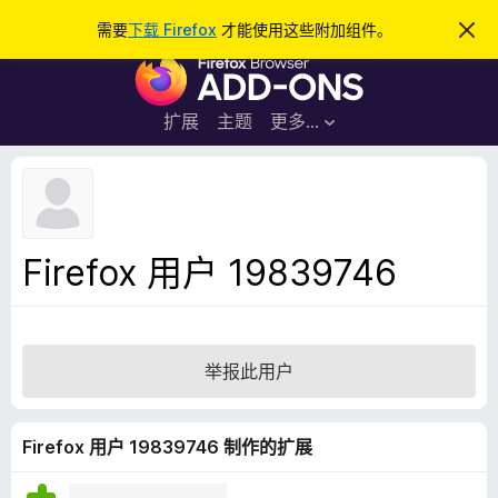
搜
登录
需要
下载 Firefox
才能使用这些附加组件。
忽
略
索
F
此
通
i
知
r
扩展
主题
更多…
e
f
o
x
浏
Firefox 用户 19839746
览
器
附
加
举报此用户
组
件
Firefox 用户 19839746 制作的扩展