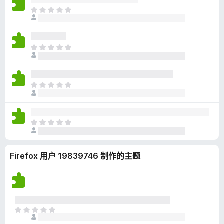
无
目
评
前
分
尚
无
目
评
前
分
尚
无
目
评
前
分
尚
无
目
评
前
分
尚
Firefox 用户 19839746 制作的主题
无
评
分
目
前