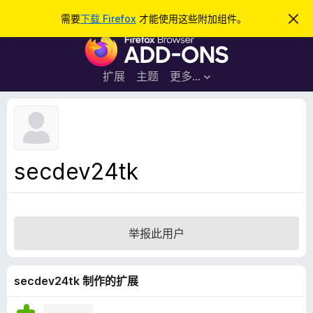
搜
登录
需要
下载 Firefox
才能使用这些附加组件。
忽
略
索
F
此
通
i
知
r
扩展
主题
更多…
e
f
o
x
浏
secdev24tk
览
器
附
加
举报此用户
组
件
secdev24tk 制作的扩展