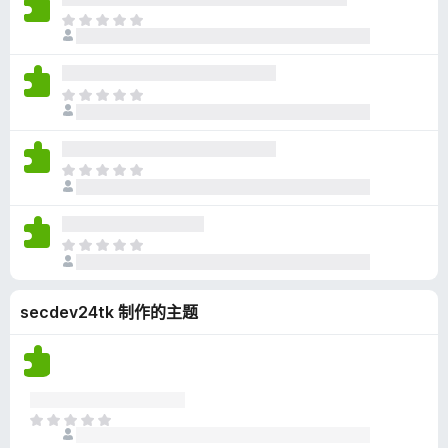
无
目
评
前
分
尚
无
目
评
前
分
尚
无
目
评
前
分
尚
无
目
评
前
分
尚
secdev24tk 制作的主题
无
评
分
目
前