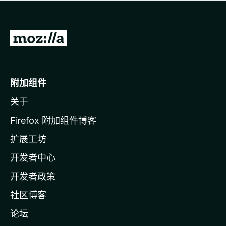
无
评
分
转
至
M
o
附加组件
z
关于
i
l
Firefox 附加组件博客
l
扩展工坊
a
开发者中心
主
页
开发者政策
社区博客
论坛