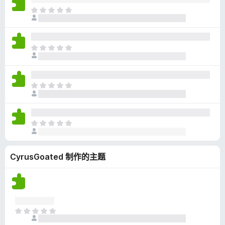
无
目
评
前
分
尚
无
目
评
前
分
尚
无
目
评
前
分
尚
无
目
评
前
分
尚
CyrusGoated 制作的主题
无
评
分
目
前