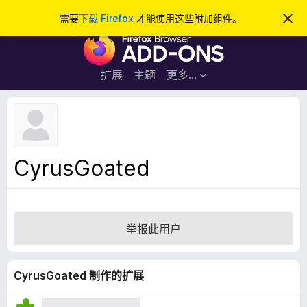
搜
登录
需要
下载 Firefox
才能使用这些附加组件。
忽
略
索
F
此
通
i
知
r
扩展
主题
更多…
e
f
o
x
浏
CyrusGoated
览
器
附
加
举报此用户
组
件
CyrusGoated 制作的扩展