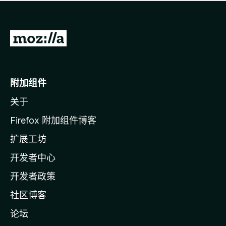
无
评
分
转
至
M
o
附加组件
z
关于
i
l
Firefox 附加组件博客
l
扩展工坊
a
开发者中心
主
页
开发者政策
社区博客
论坛