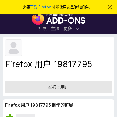
搜
登录
需要
下载 Firefox
才能使用这些附加组件。
忽
略
索
F
此
通
i
知
r
扩展
主题
更多…
e
f
o
x
浏
Firefox 用户 19817795
览
器
附
加
举报此用户
组
件
Firefox 用户 19817795 制作的扩展