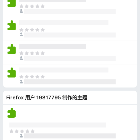
无
目
评
前
分
尚
无
目
评
前
分
尚
无
目
评
前
分
尚
无
目
评
前
分
尚
Firefox 用户 19817795 制作的主题
无
评
分
目
前