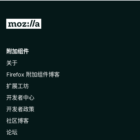
无
评
分
转
至
M
o
附加组件
z
关于
i
l
Firefox 附加组件博客
l
扩展工坊
a
开发者中心
主
页
开发者政策
社区博客
论坛