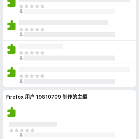
无
目
评
前
分
尚
无
目
评
前
分
尚
无
目
评
前
分
尚
无
目
评
前
分
尚
Firefox 用户 19810709 制作的主题
无
评
分
目
前