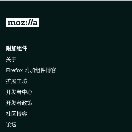
无
评
分
转
至
M
o
附加组件
z
关于
i
l
Firefox 附加组件博客
l
扩展工坊
a
开发者中心
主
页
开发者政策
社区博客
论坛