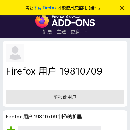
搜
登录
需要
下载 Firefox
才能使用这些附加组件。
忽
略
索
F
此
通
i
知
r
扩展
主题
更多…
e
f
o
x
浏
Firefox 用户 19810709
览
器
附
加
举报此用户
组
件
Firefox 用户 19810709 制作的扩展