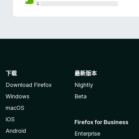
下载
最新版本
Download Firefox
Nightly
Windows
Beta
macOS
iOS
Firefox for Business
Android
Enterprise