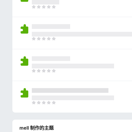
评
分
目
前
尚
无
评
分
目
前
尚
无
评
分
目
前
尚
无
评
分
目
前
尚
无
mell 制作的主题
评