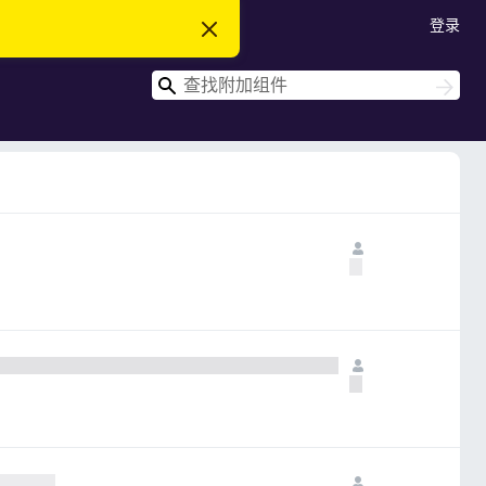
登录
忽
略
此
搜
通
搜
知
索
索