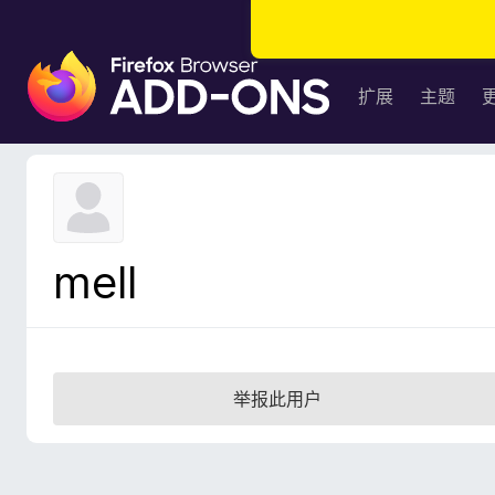
F
i
扩展
主题
r
e
f
o
x
浏
mell
览
器
附
加
组
举报此用户
件