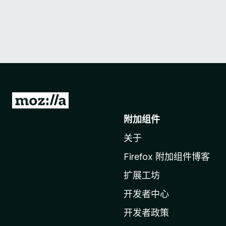
转
至
附加组件
M
关于
o
z
Firefox 附加组件博客
i
扩展工坊
l
l
开发者中心
a
开发者政策
主