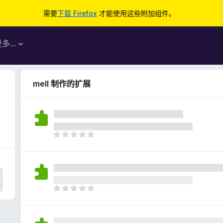
需要
下载 Firefox
才能使用这些附加组件。
更多…
mell 制作的扩展
目
前
尚
无
评
分
目
前
尚
无