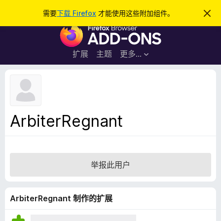
搜
登录
需要
下载 Firefox
才能使用这些附加组件。
忽
略
索
F
此
通
i
知
r
扩展
主题
更多…
e
f
o
x
浏
ArbiterRegnant
览
器
附
加
举报此用户
组
件
ArbiterRegnant 制作的扩展