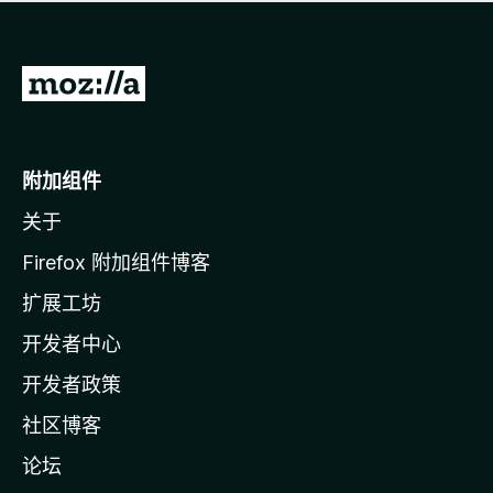
无
评
分
转
至
M
o
附加组件
z
关于
i
l
Firefox 附加组件博客
l
扩展工坊
a
开发者中心
主
页
开发者政策
社区博客
论坛