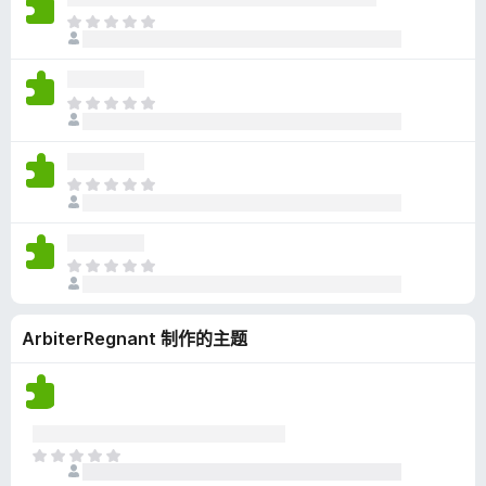
无
目
评
前
分
尚
无
目
评
前
分
尚
无
目
评
前
分
尚
无
目
评
前
分
尚
ArbiterRegnant 制作的主题
无
评
分
目
前