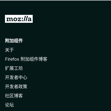
无
评
分
转
至
M
o
附加组件
z
关于
i
l
Firefox 附加组件博客
l
扩展工坊
a
开发者中心
主
页
开发者政策
社区博客
论坛