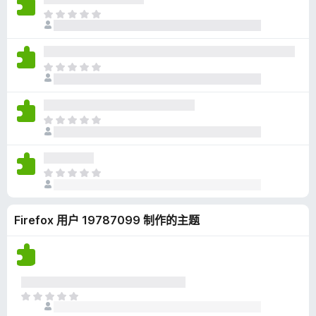
无
目
评
前
分
尚
无
目
评
前
分
尚
无
目
评
前
分
尚
无
目
评
前
分
尚
Firefox 用户 19787099 制作的主题
无
评
分
目
前