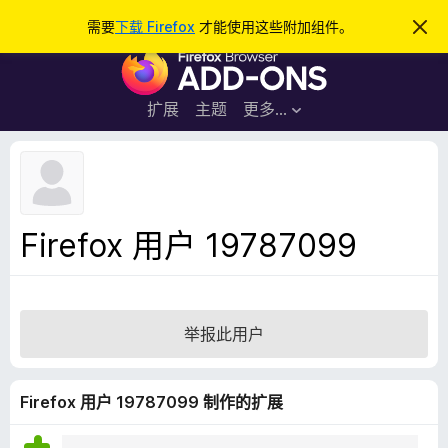
搜
登录
需要
下载 Firefox
才能使用这些附加组件。
忽
略
索
F
此
通
i
知
r
扩展
主题
更多…
e
f
o
x
浏
Firefox 用户 19787099
览
器
附
加
举报此用户
组
件
Firefox 用户 19787099 制作的扩展