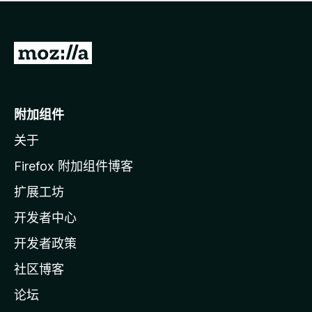
无
评
分
转
至
M
o
附加组件
z
关于
i
l
Firefox 附加组件博客
l
扩展工坊
a
开发者中心
主
页
开发者政策
社区博客
论坛