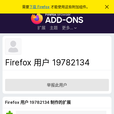
搜
登录
需要
下载 Firefox
才能使用这些附加组件。
忽
略
索
F
此
通
i
知
r
扩展
主题
更多…
e
f
o
x
浏
Firefox 用户 19782134
览
器
附
加
举报此用户
组
件
Firefox 用户 19782134 制作的扩展