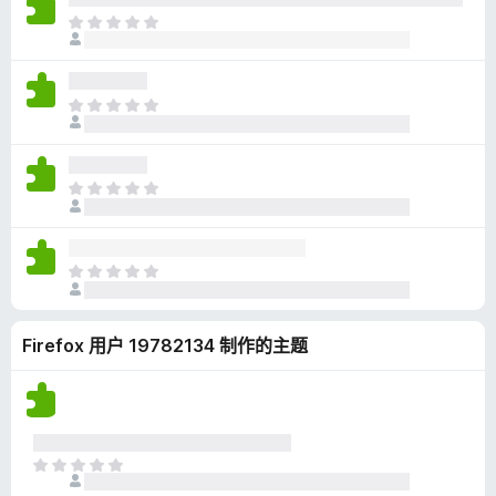
无
目
评
前
分
尚
无
目
评
前
分
尚
无
目
评
前
分
尚
无
目
评
前
分
尚
Firefox 用户 19782134 制作的主题
无
评
分
目
前