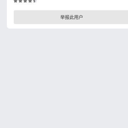
评
分
4
举报此用户
.
5
/
5