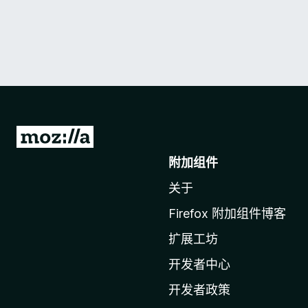
转
至
附加组件
M
关于
o
z
Firefox 附加组件博客
i
扩展工坊
l
l
开发者中心
a
开发者政策
主