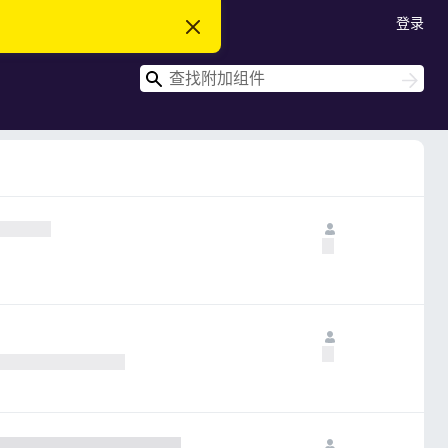
登录
忽
略
此
搜
通
搜
知
索
索