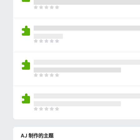
评
分
目
前
尚
无
评
分
目
前
尚
无
评
分
目
前
尚
无
评
分
目
前
尚
无
AJ 制作的主题
评