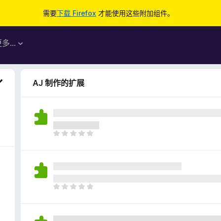
需要
下载 Firefox
才能使用这些附加组件。
更多…
AJ 制作的扩展
目
前
尚
无
评
分
目
前
尚
无