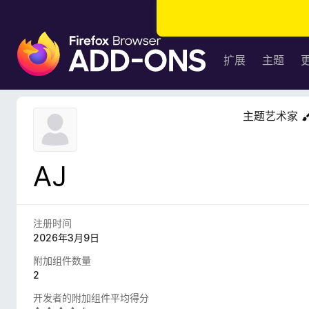
F
i
扩展
主题
r
e
f
主题艺术家
o
x
浏
AJ
览
器
附
加
注册时间
组
2026年3月9日
件
附加组件数量
2
开发者的附加组件平均得分