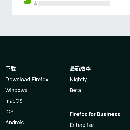
下载
最新版本
Download Firefox
Nightly
Windows
Beta
macOS
iOS
Firefox for Business
Android
Enterprise