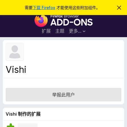
搜
登录
需要
下载 Firefox
才能使用这些附加组件。
忽
略
索
F
此
通
i
知
r
扩展
主题
更多…
e
f
o
x
浏
Vishi
览
器
附
加
举报此用户
组
件
Vishi 制作的扩展