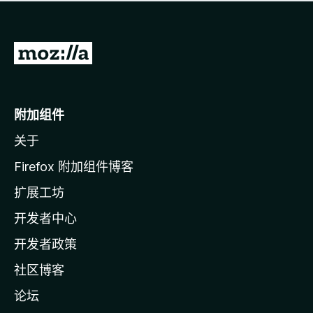
无
评
分
转
至
M
o
附加组件
z
关于
i
l
Firefox 附加组件博客
l
扩展工坊
a
开发者中心
主
页
开发者政策
社区博客
论坛