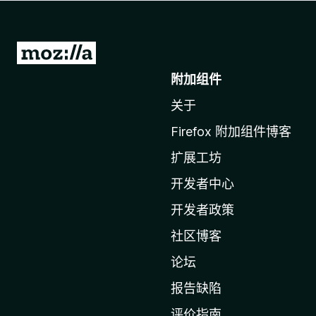
转
至
附加组件
M
关于
o
z
Firefox 附加组件博客
i
扩展工坊
l
l
开发者中心
a
开发者政策
主
社区博客
页
论坛
报告缺陷
评价指南