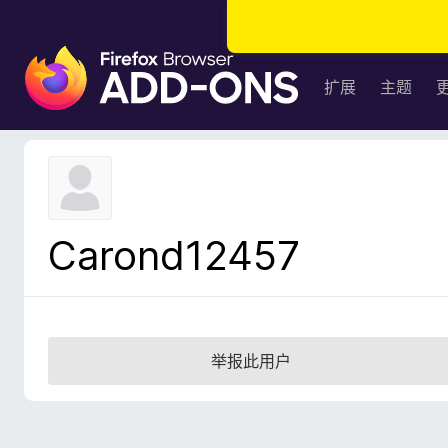
F
i
扩展
主题
r
e
f
o
x
浏
Carond12457
览
器
附
加
组
举报此用户
件