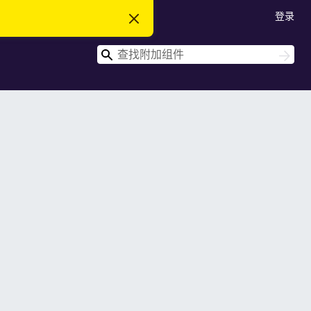
登录
忽
略
此
搜
通
搜
知
索
索