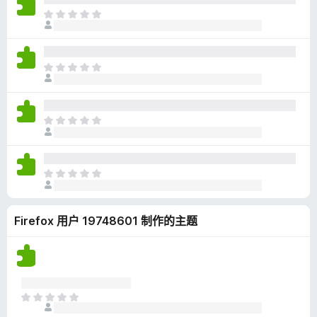
无
目
评
前
分
尚
无
目
评
前
分
尚
无
目
评
前
分
尚
无
目
评
前
分
尚
Firefox 用户 19748601 制作的主题
无
评
分
目
前