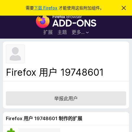
搜
登录
需要
下载 Firefox
才能使用这些附加组件。
忽
略
索
F
此
通
i
知
r
扩展
主题
更多…
e
f
o
x
浏
Firefox 用户 19748601
览
器
附
加
举报此用户
组
件
Firefox 用户 19748601 制作的扩展