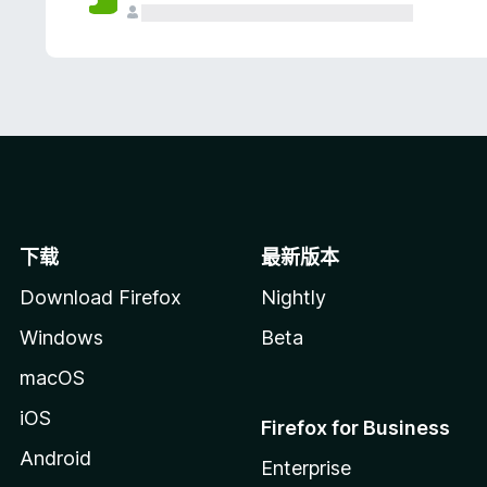
下载
最新版本
Download Firefox
Nightly
Windows
Beta
macOS
iOS
Firefox for Business
Android
Enterprise