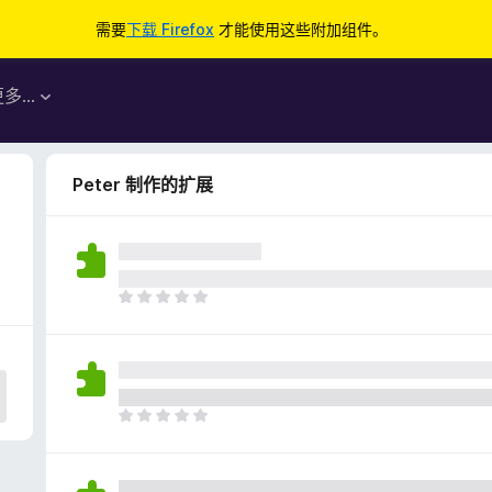
需要
下载 Firefox
才能使用这些附加组件。
更多…
Peter 制作的扩展
目
前
尚
无
评
分
目
前
尚
无