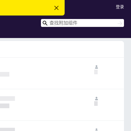
登录
忽
略
此
搜
通
搜
知
索
索