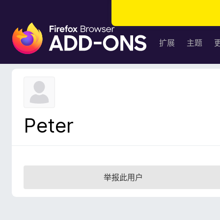
F
i
扩展
主题
r
e
f
o
x
浏
Peter
览
器
附
加
组
举报此用户
件