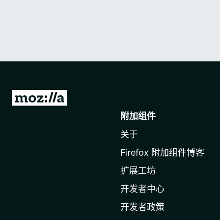
转
至
附加组件
M
关于
o
z
Firefox 附加组件博客
i
扩展工坊
l
l
开发者中心
a
开发者政策
主