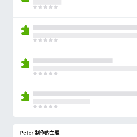
评
分
目
前
尚
无
评
分
目
前
尚
无
评
分
目
前
尚
无
评
分
目
前
尚
无
Peter 制作的主题
评