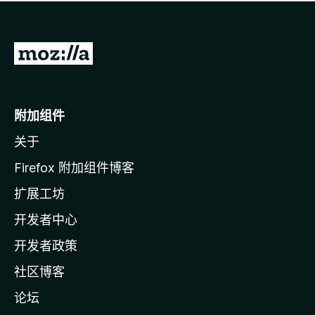
无
评
分
转
至
M
o
附加组件
z
关于
i
l
Firefox 附加组件博客
l
扩展工坊
a
开发者中心
主
页
开发者政策
社区博客
论坛