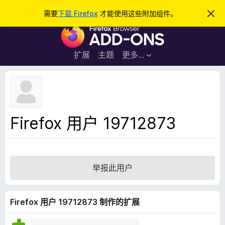
搜
登录
需要
下载 Firefox
才能使用这些附加组件。
忽
略
索
F
此
通
i
知
r
扩展
主题
更多…
e
f
o
x
浏
Firefox 用户 19712873
览
器
附
加
举报此用户
组
件
Firefox 用户 19712873 制作的扩展