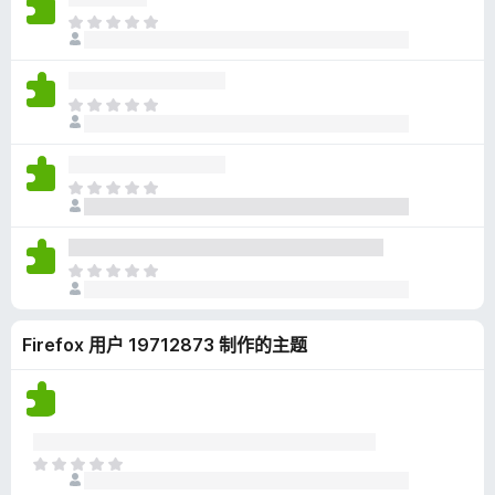
无
目
评
前
分
尚
无
目
评
前
分
尚
无
目
评
前
分
尚
无
目
评
前
分
尚
Firefox 用户 19712873 制作的主题
无
评
分
目
前