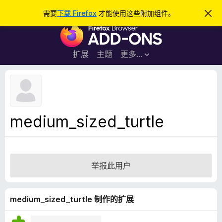
搜
登录
需要
下载 Firefox
才能使用这些附加组件。
忽
略
索
F
此
通
i
知
r
扩展
主题
更多…
e
f
o
x
浏
medium_sized_turtle
览
器
附
加
举报此用户
组
件
medium_sized_turtle 制作的扩展