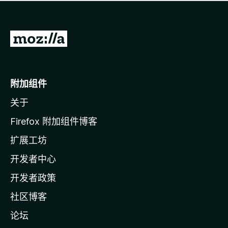
无
评
分
转
至
M
o
附加组件
z
关于
i
l
Firefox 附加组件博客
l
扩展工坊
a
开发者中心
主
页
开发者政策
社区博客
论坛