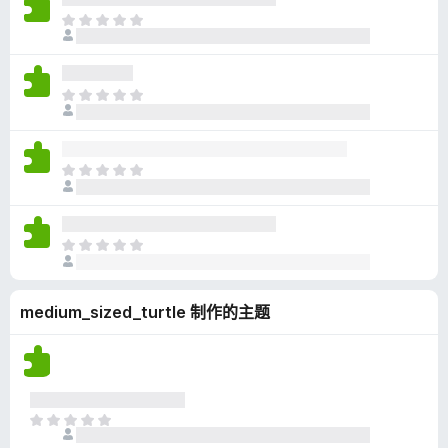
无
目
评
前
分
尚
无
目
评
前
分
尚
无
目
评
前
分
尚
无
目
评
前
分
尚
medium_sized_turtle 制作的主题
无
评
分
目
前