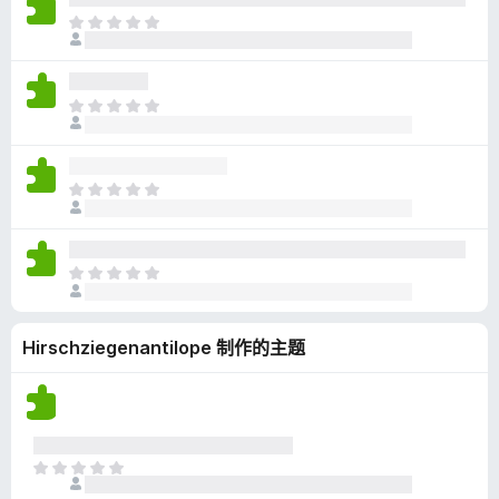
无
目
评
前
分
尚
无
目
评
前
分
尚
无
目
评
前
分
尚
无
目
评
前
分
尚
Hirschziegenantilope 制作的主题
无
评
分
目
前