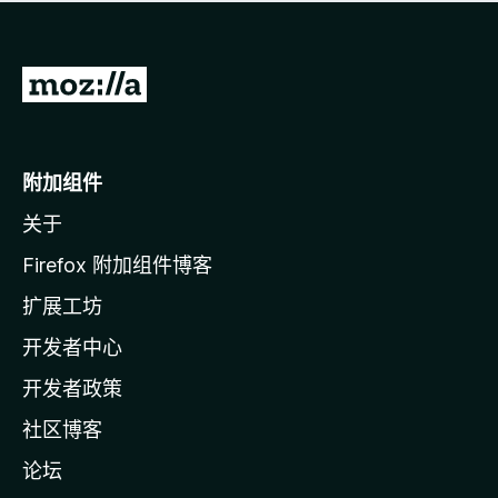
无
评
分
转
至
M
o
附加组件
z
关于
i
l
Firefox 附加组件博客
l
扩展工坊
a
开发者中心
主
页
开发者政策
社区博客
论坛