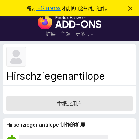
搜
登录
需要
下载 Firefox
才能使用这些附加组件。
忽
略
索
F
此
通
i
知
r
扩展
主题
更多…
e
f
o
x
浏
Hirschziegenantilope
览
器
附
加
举报此用户
组
件
Hirschziegenantilope 制作的扩展