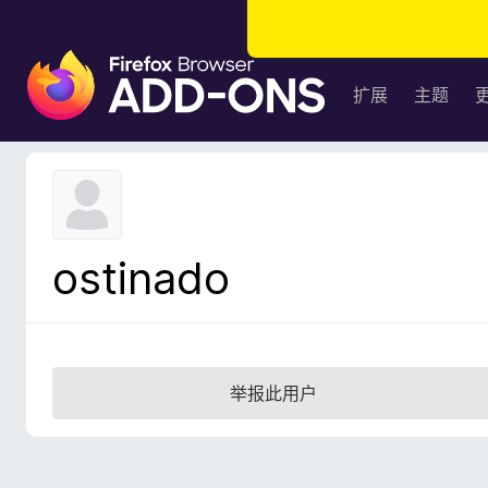
F
i
扩展
主题
r
e
f
o
x
浏
ostinado
览
器
附
加
组
举报此用户
件