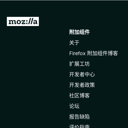
转
至
附加组件
M
关于
o
z
Firefox 附加组件博客
i
扩展工坊
l
l
开发者中心
a
开发者政策
主
社区博客
页
论坛
报告缺陷
评价指南