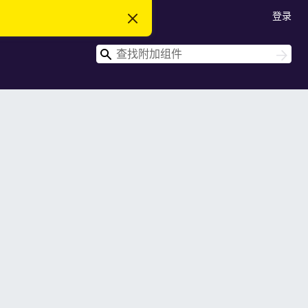
登录
忽
略
此
搜
通
搜
知
索
索