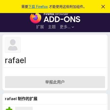
搜
登录
需要
下载 Firefox
才能使用这些附加组件。
忽
略
索
F
此
通
i
知
r
扩展
主题
更多…
e
f
o
x
浏
rafael
览
器
附
加
举报此用户
组
件
rafael 制作的扩展