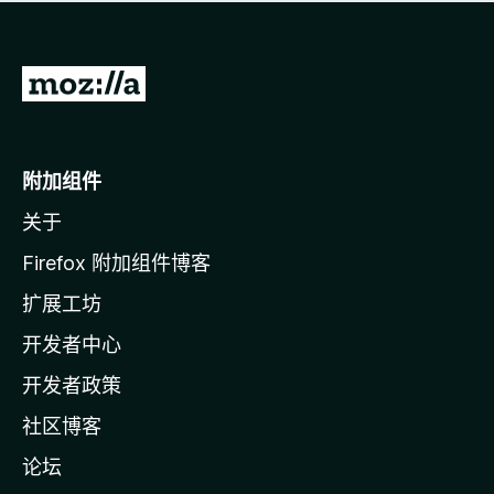
无
评
分
转
至
M
o
附加组件
z
关于
i
l
Firefox 附加组件博客
l
扩展工坊
a
开发者中心
主
页
开发者政策
社区博客
论坛