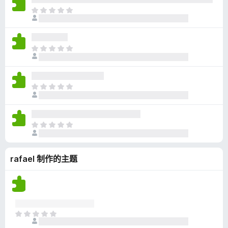
无
目
评
前
分
尚
无
目
评
前
分
尚
无
目
评
前
分
尚
无
目
评
前
分
尚
rafael 制作的主题
无
评
分
目
前