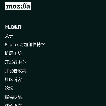
转
至
M
o
附加组件
z
关于
i
l
Firefox 附加组件博客
l
扩展工坊
a
开发者中心
主
页
开发者政策
社区博客
论坛
报告缺陷
评价指南