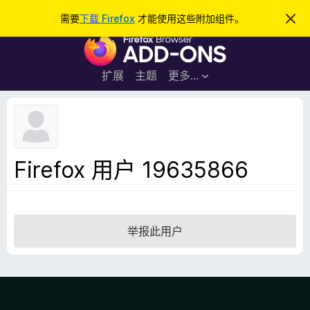
搜
登录
需要
下载 Firefox
才能使用这些附加组件。
忽
略
索
F
此
通
i
知
r
扩展
主题
更多…
e
f
o
x
浏
Firefox 用户 19635866
览
器
附
加
举报此用户
组
件