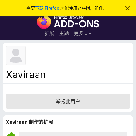
搜
登录
需要
下载 Firefox
才能使用这些附加组件。
忽
略
索
F
此
通
i
知
r
扩展
主题
更多…
e
f
o
x
浏
Xaviraan
览
器
附
加
举报此用户
组
件
Xaviraan 制作的扩展