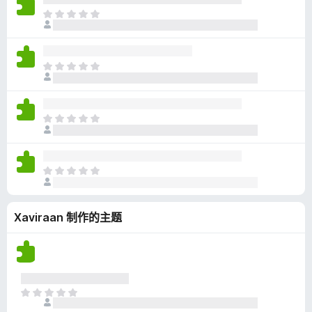
无
目
评
前
分
尚
无
目
评
前
分
尚
无
目
评
前
分
尚
无
目
评
前
分
尚
Xaviraan 制作的主题
无
评
分
目
前