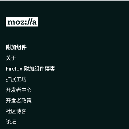
无
评
分
转
至
M
o
附加组件
z
关于
i
l
Firefox 附加组件博客
l
扩展工坊
a
开发者中心
主
页
开发者政策
社区博客
论坛