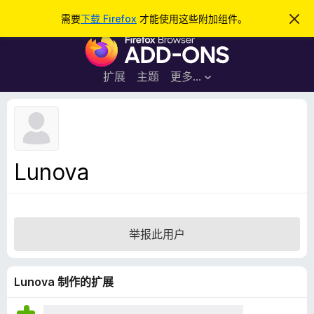
搜
登录
需要
下载 Firefox
才能使用这些附加组件。
忽
略
索
F
此
通
i
知
r
扩展
主题
更多…
e
f
o
x
浏
Lunova
览
器
附
加
举报此用户
组
件
Lunova 制作的扩展