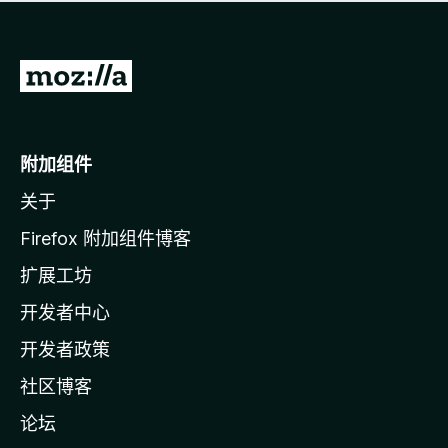
无
评
分
转
至
M
o
附加组件
z
关于
i
l
Firefox 附加组件博客
l
扩展工坊
a
开发者中心
主
页
开发者政策
社区博客
论坛