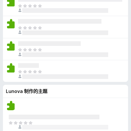
无
目
评
前
分
尚
无
目
评
前
分
尚
无
目
评
前
分
尚
无
目
评
前
分
尚
Lunova 制作的主题
无
评
分
目
前