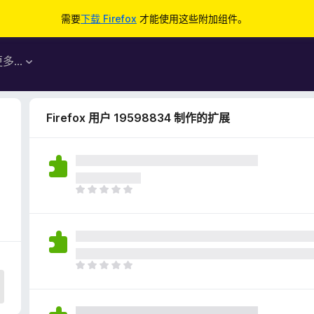
需要
下载 Firefox
才能使用这些附加组件。
更多…
Firefox 用户 19598834 制作的扩展
目
前
尚
无
评
分
目
前
尚
无