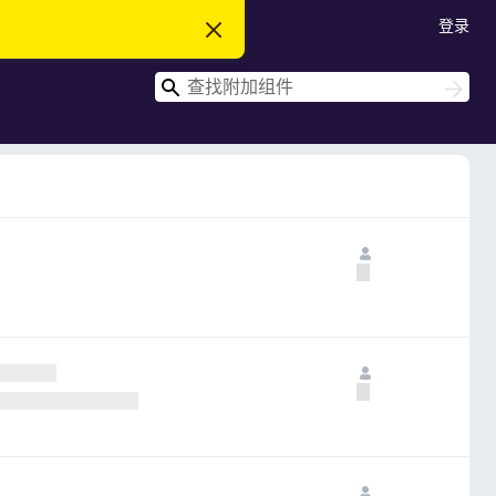
登录
忽
略
此
搜
通
搜
知
索
索