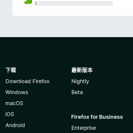
下载
最新版本
Download Firefox
Nightly
Windows
Beta
macOS
iOS
Firefox for Business
Android
Enterprise