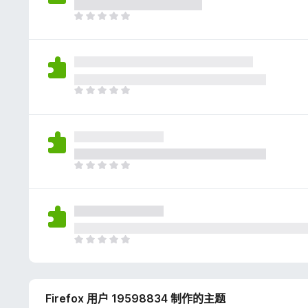
评
分
目
前
尚
无
评
分
目
前
尚
无
评
分
目
前
尚
无
评
分
目
前
尚
无
Firefox 用户 19598834 制作的主题
评