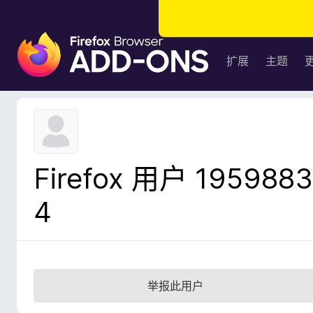
F
i
扩展
主题
r
e
f
o
x
浏
Firefox 用户 1959883
览
器
4
附
加
组
件
举报此用户