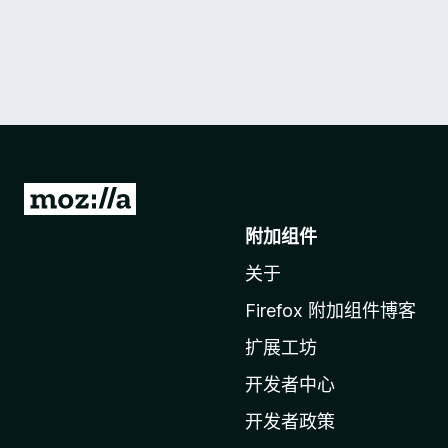
转
至
附加组件
M
关于
o
z
Firefox 附加组件博客
i
扩展工坊
l
l
开发者中心
a
开发者政策
主