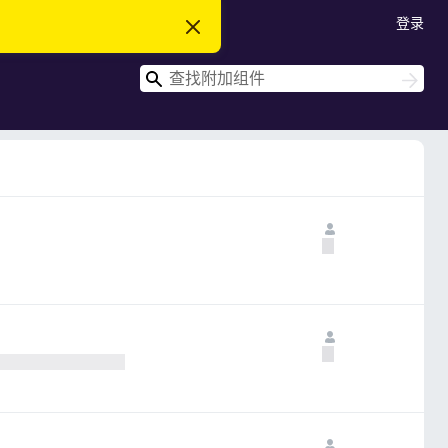
登录
忽
略
此
搜
通
搜
知
索
索