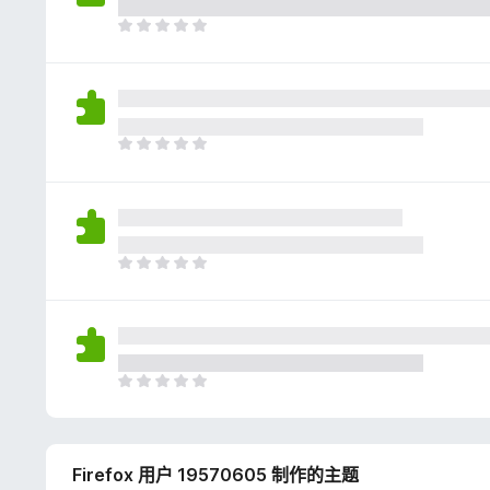
评
分
目
前
尚
无
评
分
目
前
尚
无
评
分
目
前
尚
无
评
分
目
前
尚
无
Firefox 用户 19570605 制作的主题
评