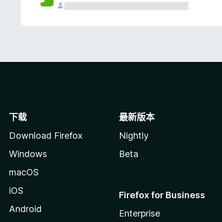
下载
最新版本
Download Firefox
Nightly
Windows
Beta
macOS
iOS
Firefox for Business
Android
Enterprise