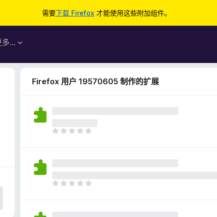
需要
下载 Firefox
才能使用这些附加组件。
更多…
Firefox 用户 19570605 制作的扩展
目
前
尚
无
评
分
目
前
尚
无