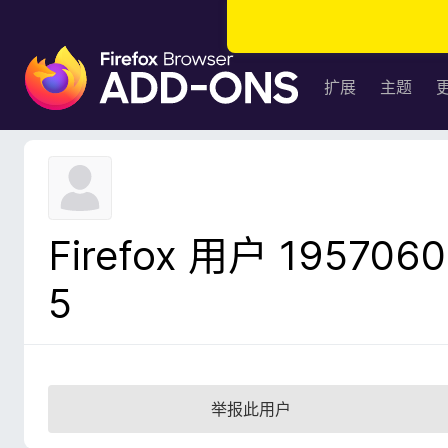
F
i
扩展
主题
r
e
f
o
x
浏
Firefox 用户 1957060
览
器
5
附
加
组
件
举报此用户