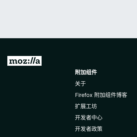
转
至
附加组件
M
关于
o
z
Firefox 附加组件博客
i
扩展工坊
l
l
开发者中心
a
开发者政策
主