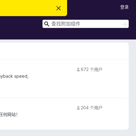
登录
忽
略
此
搜
通
搜
知
索
索
672 个用户
layback speed,
204 个用户
任何网站！