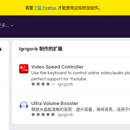
需要
下载 Firefox
才能使用这些附加组件。
更多…
Igrigorik 制作的扩展
Video Speed Controller
Use the keyboard to control online video/audio p
perfect support for Youtube.
Igrigorik
评
分
3
.
Ultra Volume Booster
9
释放水晶般清晰的音质：提升音量，保持音质，适用于
Igrigorik
/
评
5
分
4