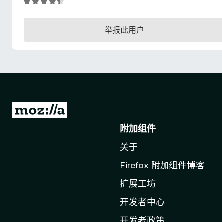
评
分
4
举报此用户
.
3
/
5
转
至
附加组件
M
关于
o
z
Firefox 附加组件博客
i
扩展工坊
l
l
开发者中心
a
开发者政策