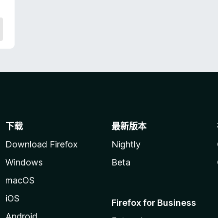
.
8
/
5
下载
最新版本
Download Firefox
Nightly
Windows
Beta
macOS
iOS
Firefox for Business
Android