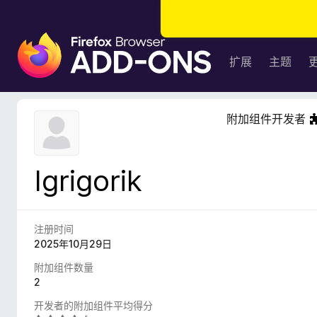
F
i
扩展
主题
r
e
f
附加组件开发者
o
x
浏
Igrigorik
览
器
附
加
注册时间
组
2025年10月29日
件
附加组件数量
2
开发者的附加组件平均得分