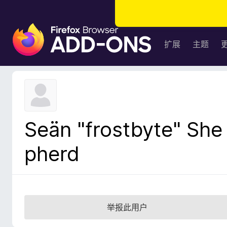
F
i
扩展
主题
r
e
f
o
x
浏
Seän "frostbyte" She
览
器
pherd
附
加
组
件
举报此用户