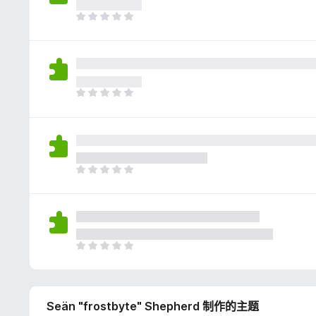
评
分
目
前
尚
无
评
分
目
前
尚
无
评
分
目
前
尚
无
评
分
目
前
尚
无
Seän "frostbyte" Shepherd 制作的主题
评