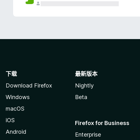
下载
最新版本
Download Firefox
Nightly
Windows
Beta
macOS
iOS
Firefox for Business
Android
Enterprise