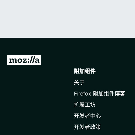
转
至
附加组件
M
关于
o
z
Firefox 附加组件博客
i
扩展工坊
l
l
开发者中心
a
开发者政策
主