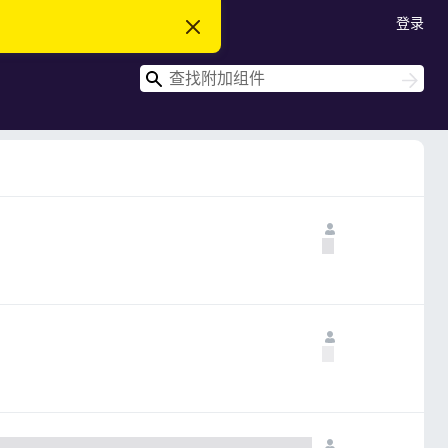
登录
忽
略
此
搜
通
搜
知
索
索