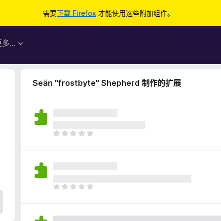
需要
下载 Firefox
才能使用这些附加组件。
更多…
Seän "frostbyte" Shepherd 制作的扩展
目
前
尚
无
评
分
目
前
尚
无