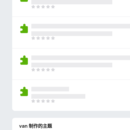
评
分
目
前
尚
无
评
分
目
前
尚
无
评
分
目
前
尚
无
评
分
目
前
尚
无
van 制作的主题
评