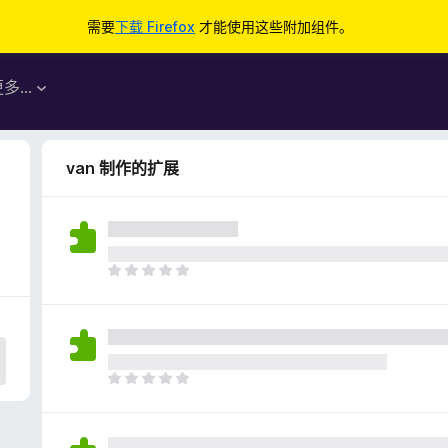
需要
下载 Firefox
才能使用这些附加组件。
更多…
van 制作的扩展
目
前
尚
无
评
分
目
前
尚
无