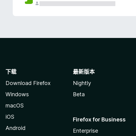
下载
最新版本
Download Firefox
Nightly
Windows
Beta
macOS
iOS
Firefox for Business
Android
Enterprise