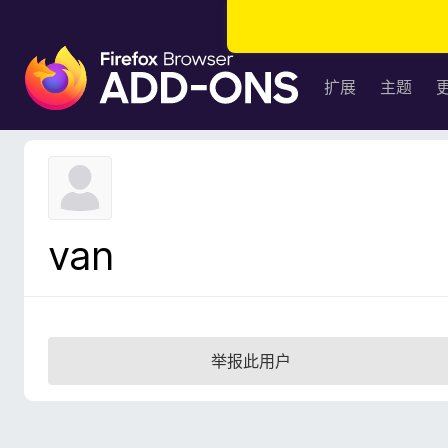
F
i
扩展
主题
r
e
f
o
x
浏
van
览
器
附
加
组
举报此用户
件