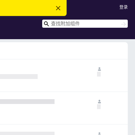
登录
忽
略
此
搜
通
搜
知
索
索