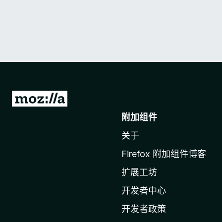
转
至
附加组件
M
关于
o
z
Firefox 附加组件博客
i
扩展工坊
l
l
开发者中心
a
开发者政策
主