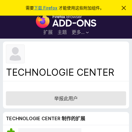
搜
登录
需要
下载 Firefox
才能使用这些附加组件。
忽
略
索
F
此
通
i
知
r
扩展
主题
更多…
e
f
o
x
浏
TECHNOLOGIE CENTER
览
器
附
加
举报此用户
组
件
TECHNOLOGIE CENTER 制作的扩展