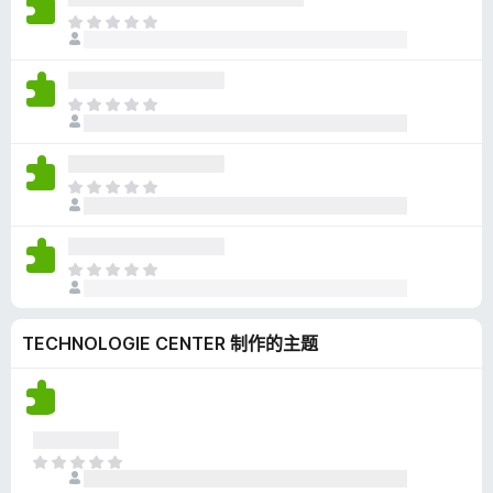
无
目
评
前
分
尚
无
目
评
前
分
尚
无
目
评
前
分
尚
无
目
评
前
分
尚
TECHNOLOGIE CENTER 制作的主题
无
评
分
目
前