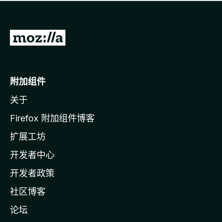
无
评
分
转
至
M
o
附加组件
z
关于
i
l
Firefox 附加组件博客
l
扩展工坊
a
开发者中心
主
页
开发者政策
社区博客
论坛