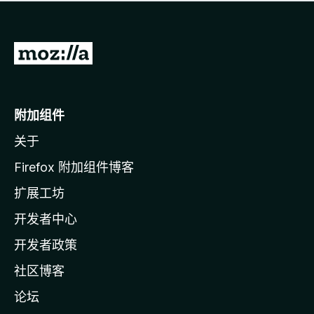
无
评
分
转
至
M
o
附加组件
z
关于
i
l
Firefox 附加组件博客
l
扩展工坊
a
开发者中心
主
页
开发者政策
社区博客
论坛