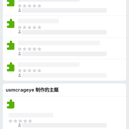
无
目
评
前
分
尚
无
目
评
前
分
尚
无
目
评
前
分
尚
无
目
评
前
分
尚
usmcrageye 制作的主题
无
评
分
目
前