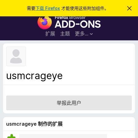
搜
登录
需要
下载 Firefox
才能使用这些附加组件。
忽
略
索
F
此
通
i
知
r
扩展
主题
更多…
e
f
o
x
浏
usmcrageye
览
器
附
加
举报此用户
组
件
usmcrageye 制作的扩展