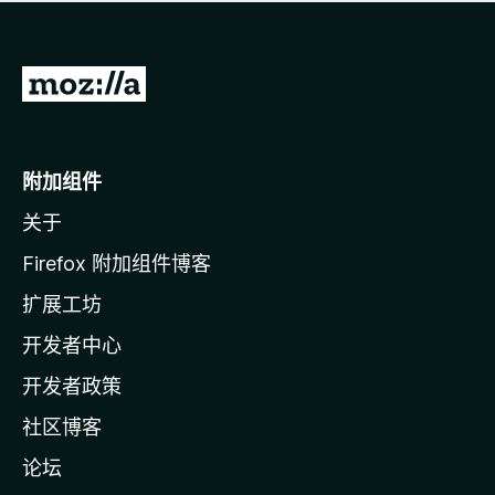
无
评
分
转
至
M
o
附加组件
z
关于
i
l
Firefox 附加组件博客
l
扩展工坊
a
开发者中心
主
页
开发者政策
社区博客
论坛