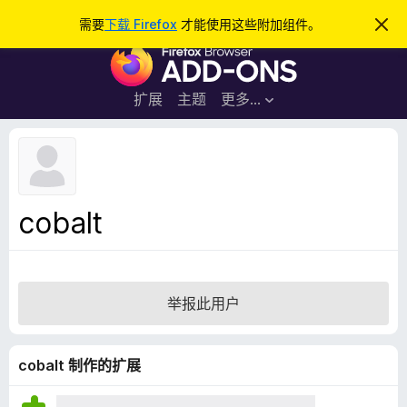
搜
登录
需要
下载 Firefox
才能使用这些附加组件。
忽
略
索
F
此
通
i
知
r
扩展
主题
更多…
e
f
o
x
浏
cobalt
览
器
附
加
举报此用户
组
件
cobalt 制作的扩展