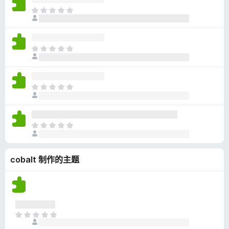
无
目
评
前
分
尚
无
目
评
前
分
尚
无
目
评
前
分
尚
无
目
评
前
分
尚
cobalt 制作的主题
无
评
分
目
前